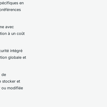
pécifiques en
 préférences
ome avec
tion à un coût
urité intégré
tion globale et
d de
e stocker et
r ou modifiée