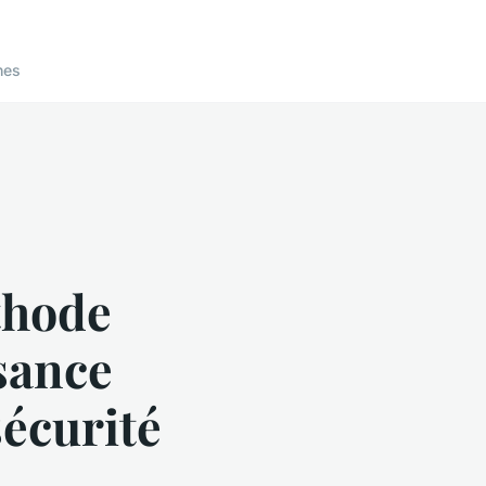
nes
thode
sance
sécurité