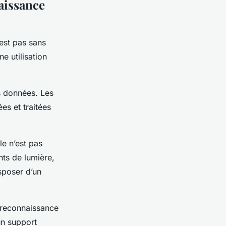
naissance
’est pas sans
e utilisation
es données. Les
es et traitées
e n’est pas
nts de lumière,
isposer d’un
e reconnaissance
un support