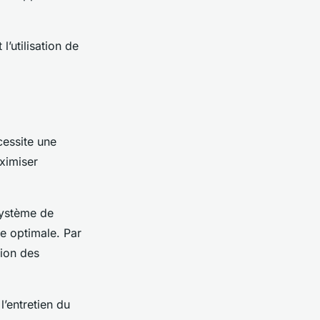
l’utilisation de
cessite une
aximiser
système de
re optimale. Par
tion des
 l’entretien du