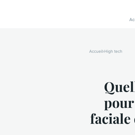
Ac
Accueil
›
High tech
Quel
pour
faciale