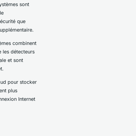
systèmes sont
de
sécurité que
supplémentaire.
tèmes combinent
 les détecteurs
ale et sont
t.
loud pour stocker
ent plus
nnexion Internet