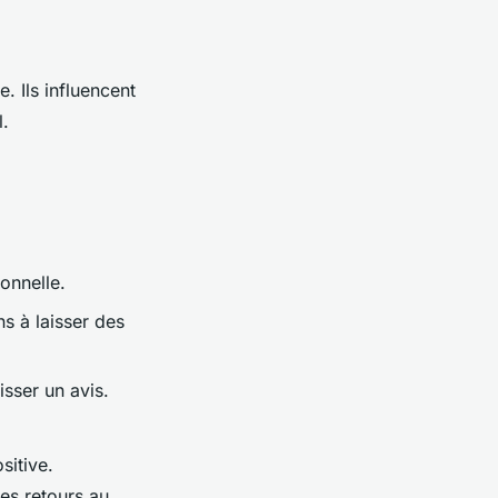
. Ils influencent
l.
onnelle.
ns à laisser des
isser un avis.
sitive.
es retours au