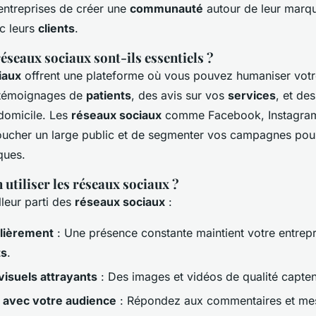
entreprises de créer une
communauté
autour de leur marque
c leurs
clients
.
éseaux sociaux sont-ils essentiels ?
iaux
offrent une plateforme où vous pouvez humaniser vot
 témoignages de
patients
, des avis sur vos
services
, et de
 domicile. Les
réseaux sociaux
comme Facebook, Instagram,
oucher un large public et de segmenter vos campagnes pour
ques.
utiliser les réseaux sociaux ?
lleur parti des
réseaux sociaux
:
ulièrement
: Une présence constante maintient votre entrepri
ts
.
 visuels attrayants
: Des images et vidéos de qualité captent
z avec votre audience
: Répondez aux commentaires et me