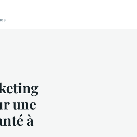
nes
rketing
our une
anté à