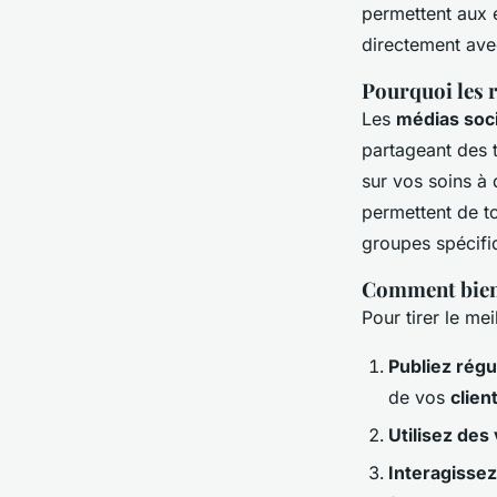
permettent aux 
directement ave
Pourquoi les r
Les
médias soc
partageant des
sur vos soins à
permettent de t
groupes spécifi
Comment bien 
Pour tirer le mei
Publiez rég
de vos
clien
Utilisez des
Interagisse