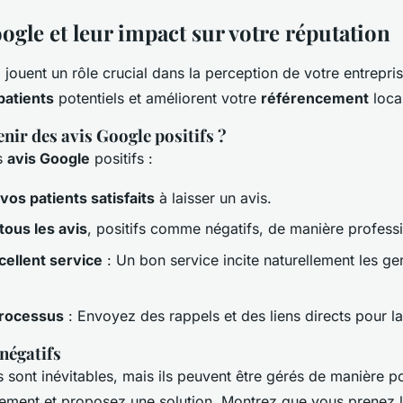
ogle et leur impact sur votre réputation
e
jouent un rôle crucial dans la perception de votre entreprise
patients
potentiels et améliorent votre
référencement
loca
ir des avis Google positifs ?
s
avis Google
positifs :
os patients satisfaits
à laisser un avis.
ous les avis
, positifs comme négatifs, de manière professi
cellent service
: Un bon service incite naturellement les ge
 processus
: Envoyez des rappels et des liens directs pour la
 négatifs
s sont inévitables, mais ils peuvent être gérés de manière po
ment et proposez une solution. Montrez que vous prenez l