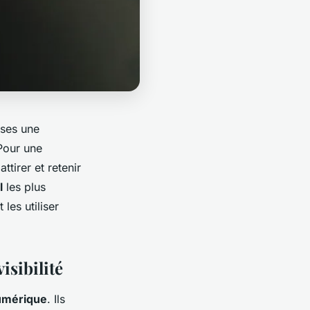
ises une
Pour une
attirer et retenir
l
les plus
les utiliser
isibilité
umérique
. Ils