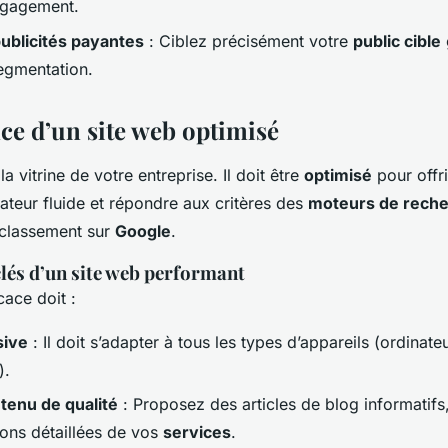
engagement.
 publicités payantes
: Ciblez précisément votre
public cible
egmentation.
ce d’un site web optimisé
la vitrine de votre entreprise. Il doit être
optimisé
pour offri
sateur fluide et répondre aux critères des
moteurs de rech
 classement sur
Google
.
clés d’un site web performant
cace doit :
sive
: Il doit s’adapter à tous les types d’appareils (ordinateu
).
tenu de qualité
: Proposez des articles de blog informatifs
ions détaillées de vos
services
.