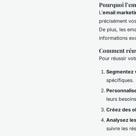
Pourquoi l’ema
L’
email marketi
précisément vo
De plus, les ema
informations ex
Comment réus
Pour réussir vo
Segmentez v
spécifiques.
Personnalis
leurs besoins
Créez des ob
Analysez le
suivre les r