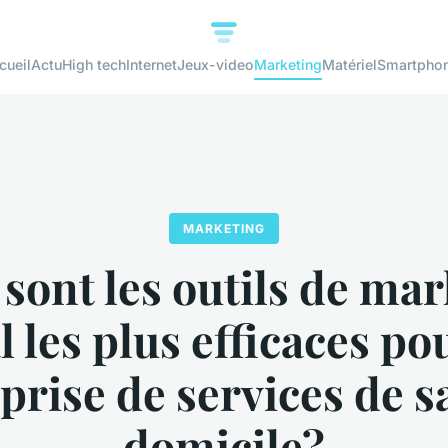
cueil
Actu
High tech
Internet
Jeux-video
Marketing
Matériel
Smartpho
MARKETING
sont les outils de ma
l les plus efficaces p
prise de services de s
domicile?